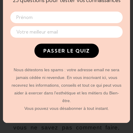
25 questions pour tester vos connaissances
examens en ligne ont lieu seulement du
lundi au mercredi (avec 4 sessions/jour). Il
vous est possible de passer l’examen en
présentiel également.
Le lieu d’examen est le suivant :
Service public régional de Bruxelles
PASSER LE QUIZ
(Iris Tower – 19è étage)
Place Saint-Lazare 2 à 1035
Nous détestons les spams : votre adresse email ne sera
Bruxelles
jamais cédée ni revendue. En vous inscrivant ici, vous
N’hésitez pas à consulter le
recevrez les informations, conseils et tout ce qui peut vous
règlement de l’examen.
aider à exercer dans l'esthétique et les métiers du Bien-
être.
Pour la Wallonie,
l’inscription se fait
Vous pouvez vous désabonner à tout instant.
également en ligne via votre compte
https://monespace.wallonie.be/.
(Si
vous ne savez pas comment faire,